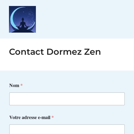
Aller
au
contenu
Contact Dormez Zen
m
Nom
*
e
s
s
a
g
e
Votre adresse e-mail
*
S
u
j